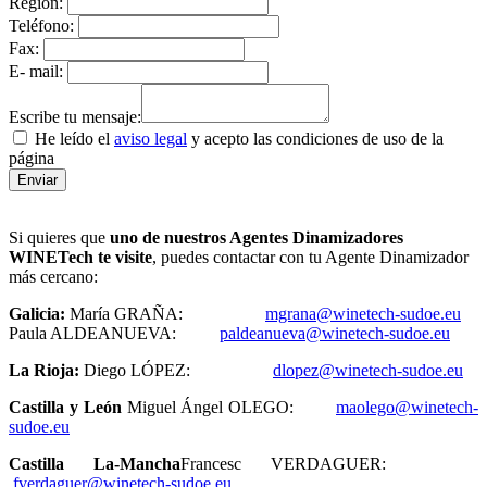
Región:
Teléfono:
Fax:
E- mail:
Escribe tu mensaje:
He leído el
aviso legal
y acepto las condiciones de uso de la
página
Si quieres que
uno de nuestros Agentes Dinamizadores
WINETech te visite
, puedes contactar con tu Agente Dinamizador
más cercano:
Galicia:
María GRAÑA:
mgrana@winetech-sudoe.eu
Paula ALDEANUEVA:
paldeanueva@winetech-sudoe.eu
La Rioja:
Diego LÓPEZ:
dlopez@winetech-sudoe.eu
Castilla y León
Miguel Ángel OLEGO:
maolego@winetech-
sudoe.eu
Castilla La-Mancha
Francesc VERDAGUER:
fverdaguer@winetech-sudoe.eu