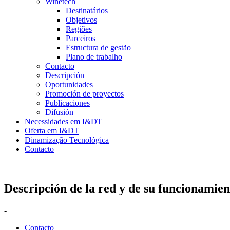
Winetech
Destinatários
Objetivos
Regiões
Parceiros
Estructura de gestão
Plano de trabalho
Contacto
Descripción
Oportunidades
Promoción de proyectos
Publicaciones
Difusión
Necessidades em I&DT
Oferta em I&DT
Dinamização Tecnológica
Contacto
Descripción de la red y de su funcionamien
-
Contacto