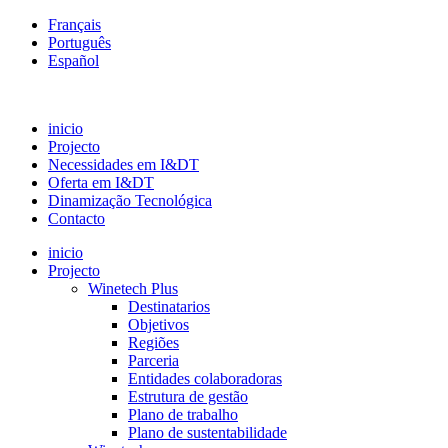
Français
Português
Español
inicio
Projecto
Necessidades em I&DT
Oferta em I&DT
Dinamização Tecnológica
Contacto
inicio
Projecto
Winetech Plus
Destinatarios
Objetivos
Regiões
Parceria
Entidades colaboradoras
Estrutura de gestão
Plano de trabalho
Plano de sustentabilidade