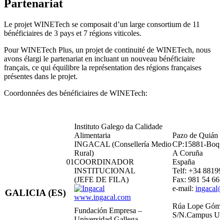
Partenariat
Le projet WINETech se composait d’un large consortium de 11
bénéficiaires de 3 pays et 7 régions viticoles.
Pour WINETech Plus, un projet de continuité de WINETech, nous
avons élargi le partenariat en incluant un nouveau bénéficiaire
français, ce qui équilibre la représentation des régions françaises
présentes dans le projet.
Coordonnées des bénéficiaires de WINETech:
Instituto Galego da Calidade
Alimentaria
Pazo de Quián
INGACAL (Consellería Medio
CP:15881-Boq
Rural)
A Coruña
01
COORDINADOR
España
INSTITUCIONAL
Telf: +34 8819
(JEFE DE FILA)
Fax: 981 54 66
e-mail:
ingacal
GALICIA (ES)
www.ingacal.com
Rúa Lope Góm
Fundación Empresa –
S/N.Campus Uni
Universidad Gallega