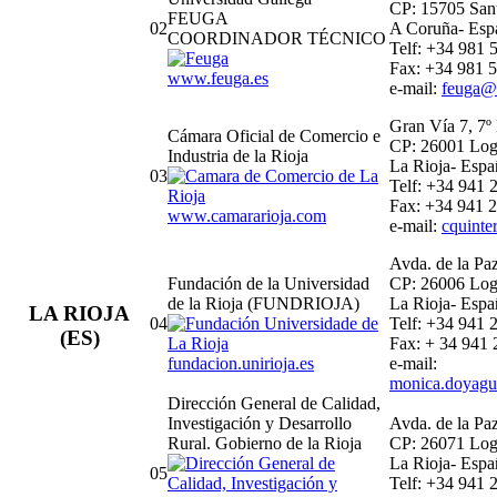
CP: 15705 San
FEUGA
02
A Coruña- Esp
COORDINADOR TÉCNICO
Telf: +34 981 
Fax: +34 981 5
www.feuga.es
e-mail:
feuga@
Gran Vía 7, 7º 
Cámara Oficial de Comercio e
CP: 26001 Lo
Industria de la Rioja
La Rioja- Espa
03
Telf: +34 941 
Fax: +34 941 2
www.camararioja.com
e-mail:
cquinte
Avda. de la Pa
Fundación de la Universidad
CP: 26006 Lo
de la Rioja (FUNDRIOJA)
La Rioja- Espa
LA RIOJA
04
Telf: +34 941 
(ES)
Fax: + 34 941 
fundacion.unirioja.es
e-mail:
monica.doyagu
Dirección General de Calidad,
Investigación y Desarrollo
Avda. de la Pa
Rural. Gobierno de la Rioja
CP: 26071 Lo
La Rioja- Espa
05
Telf: +34 941 