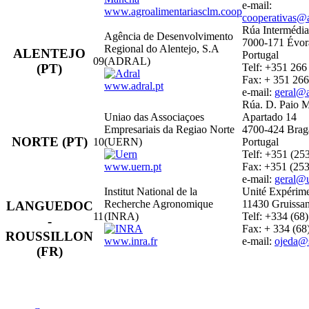
e-mail:
www.agroalimentariasclm.coop
cooperativas@a
Rúa Intermédia
Agência de Desenvolvimento
7000-171 Évor
Regional do Alentejo, S.A
ALENTEJO
Portugal
09
(ADRAL)
(PT)
Telf: +351 266
Fax: + 351 266
www.adral.pt
e-mail:
geral@a
Rúa. D. Paio 
Uniao das Associaçoes
Apartado 14
Empresariais da Regiao Norte
4700-424 Brag
NORTE (PT)
10
(UERN)
Portugal
Telf: +351 (25
www.uern.pt
Fax: +351 (253
e-mail:
geral@u
Institut National de la
Unité Expérim
Recherche Agronomique
11430 Gruissan
LANGUEDOC
11
(INRA)
Telf: +334 (68
-
Fax: + 334 (68
ROUSSILLON
www.inra.fr
e-mail:
ojeda@s
(FR)