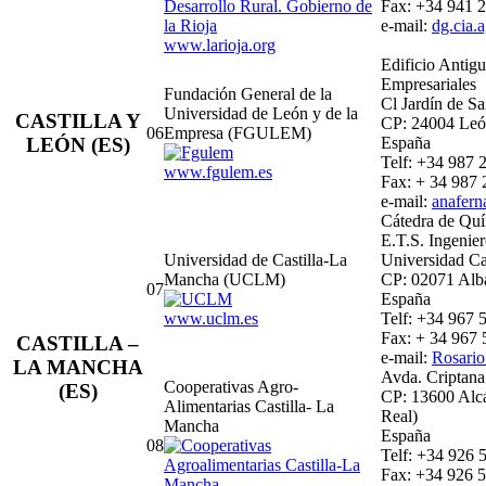
Fax: +34 941 2
e-mail:
dg.cia.
www.larioja.org
Edificio Antig
Empresariales
Fundación General de la
Cl Jardín de S
Universidad de León y de la
CASTILLA Y
CP: 24004 Le
06
Empresa (FGULEM)
LEÓN (ES)
España
Telf: +34 987 
www.fgulem.es
Fax: + 34 987 
e-mail:
anafer
Cátedra de Quí
E.T.S. Ingeni
Universidad de Castilla-La
Universidad Ca
Mancha (UCLM)
CP: 02071 Alb
07
España
www.uclm.es
Telf: +34 967 
Fax: + 34 967 
CASTILLA –
e-mail:
Rosario
LA MANCHA
Avda. Criptana
Cooperativas Agro-
(ES)
CP: 13600 Alcá
Alimentarias Castilla- La
Real)
Mancha
España
08
Telf: +34 926 
Fax: +34 926 5