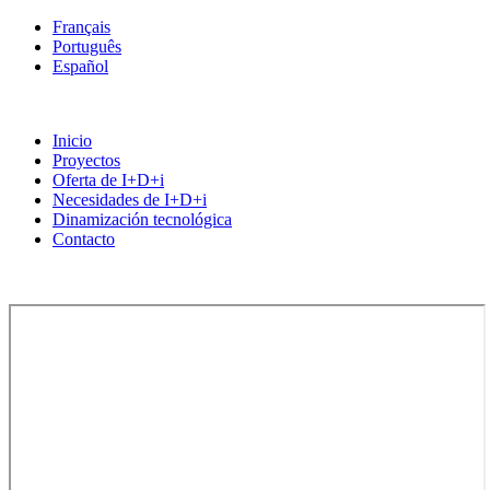
Français
Português
Español
Inicio
Proyectos
Oferta de I+D+i
Necesidades de I+D+i
Dinamización tecnológica
Contacto